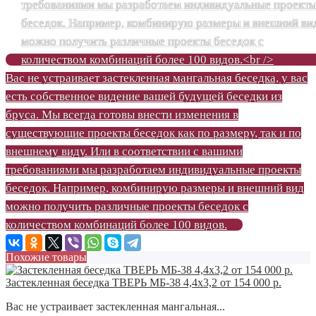
Вас не устраивает застекленная мангальная беседка, у вас
есть собственное видение вашей будущей беседки из
бруса. Мы всегда готовы внести изменения в
существующие проекты беседок как по размеру, так и по
внешнему виду. Или в соответствии с вашими
требованиями мы разработаем индивидуальные проекты
беседок. Например, комбинирую размеры и внешний вид
можно получить различные проекты беседок с
количеством комбинаций более 100 видов.
Похожие товары
Застекленная беседка ТВЕРЬ МБ-38 4,4х3,2 от 154 000 р.
Вас не устраивает застекленная мангальная...