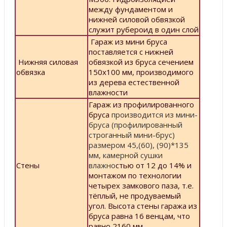
между фундаментом и
нижней силовой обвязкой
служит рубероид в один слой
Гараж из мини бруса
поставляется с нижней
Нижняя силовая
обвязкой из бруса сечением
обвязка
150х100 мм, производимого
из дерева естественной
влажности
Гараж из профилированного
бруса
производится из мини-
бруса (профилированный
строганный мини-брус)
размером 45,(60), (90)*135
мм, камерной сушки
Стены
влажно
стью от 12 до 14% и
монтажом по технологии
четырех замкового паза, т.е.
тёплый, не продуваемый
угол. Высота стены гаража из
бруса равна 16 венцам, что
равно 2160 мм.