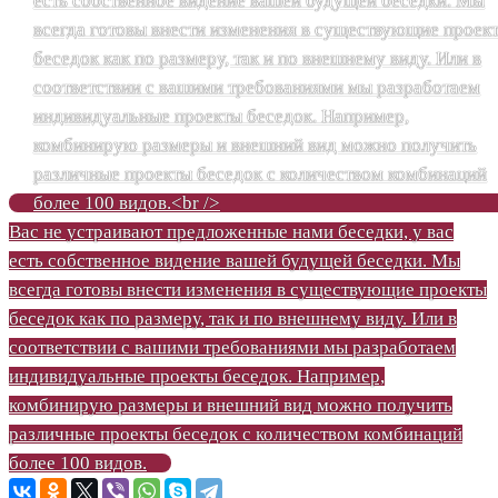
Вас не устраивают предложенные нами беседки, у вас
есть собственное видение вашей будущей беседки. Мы
всегда готовы внести изменения в существующие проекты
беседок как по размеру, так и по внешнему виду. Или в
соответствии с вашими требованиями мы разработаем
индивидуальные проекты беседок. Например,
комбинирую размеры и внешний вид можно получить
различные проекты беседок с количеством комбинаций
более 100 видов.