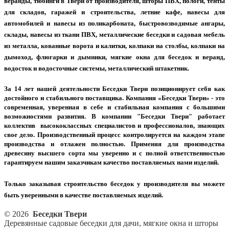
веранды, тюбинги в Твери от производителя, шторы ПВХ, пологи, тенты
для складов, гаражей и строительства, летние кафе, навесы для
автомобилей и навесы из поликарбоната, быстровозводимые ангары,
склады, навесы из ткани ПВХ, металлические беседки и садовая мебель
из металла, кованные ворота и калитки, колпаки на столбы, колпаки на
дымоход, флюгарки и дымники, мягкие окна для беседок и веранд,
водосток и водосточные системы, металлический штакетник.
За 14 лет нашей деятельности Беседки Твери позиционирует себя как
достойного и стабильного поставщика. Компания «Беседки Твери» - это
современная, уверенная в себе и стабильная компания с большими
возможностями развития. В компании "Беседки Твери" работает
коллектив высококлассных специалистов и профессионалов, знающих
свое дело. Производственный процесс контролируется на каждом этапе
производства и отлажен полностью. Применяя для производства
древесину высшего сорта мы уверенно и с полной ответственностью
гарантируем нашим заказчикам качество поставляемых нами изделий.
Только заказывая строительство беседок у производителя вы можете
быть уверенными в качестве поставляемых изделий.
© 2026
Беседки Твери
Деревянные садовые беседки для дачи, мягкие окна и шторы